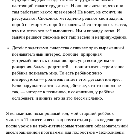
настоящий талант трудиться. И они не считают, что они
там работают как-то чрезмерно! Не ноют, не стонут, не
рассуждают. Спокойно, методично решают свои задачи,
порой с юморком, порой играючи.. И со стороны кажется,
что им легко это всё выполнять. Им и вправду легко. И
задачи решают сложные вот так: весело и непринуждённо.
Детей с задатками лидерства отличает ярко выраженный
познавательный интерес. Вообще, природная
устремлённость к познанию присуща всем детям от
рождения. Задача родителей — подпитывать стремление
ребёнка познавать мир. То есть ребёнок живо
интересуется — родитель питает этот детский интерес.
Если нарушается это взаимодействие, что-то пошло не
так, — интерес к познанию, к сожалению, у ребёнка
ослабевает, и винить его за это бессмысленно.
Я вспоминаю позапрошлый год, мой старший ребёнок
учился в 11 классе и весь год почти ездил раз в неделю-две
после уроков на трёх-пятичасовые тренинги образовательной
акселерационной программы для подростков «Технолидеры